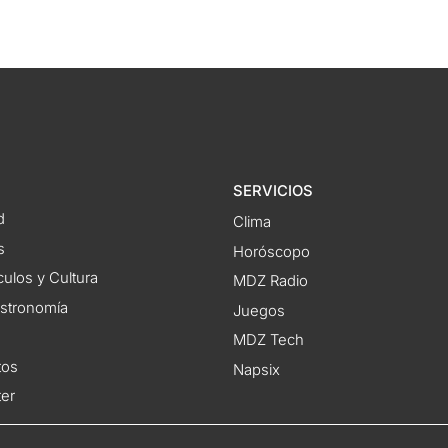
SERVICIOS
d
Clima
s
Horóscopo
ulos y Cultura
MDZ Radio
astronomía
Juegos
MDZ Tech
tos
Napsix
ter