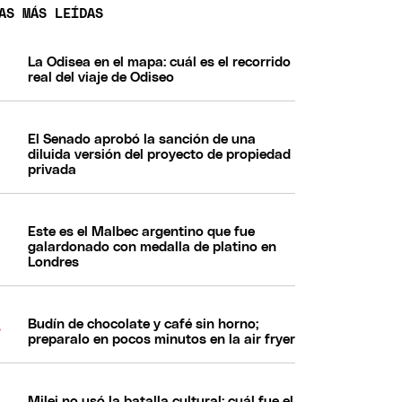
AS MÁS LEÍDAS
La Odisea en el mapa: cuál es el recorrido
real del viaje de Odiseo
El Senado aprobó la sanción de una
diluida versión del proyecto de propiedad
privada
Este es el Malbec argentino que fue
galardonado con medalla de platino en
Londres
Budín de chocolate y café sin horno;
preparalo en pocos minutos en la air fryer
Milei no usó la batalla cultural: cuál fue el