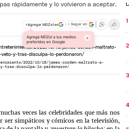
lpas rápidamente y lo volvieron a aceptar.
L
+
Agregar MDZol en
+ Seguir en
Agregá MDZol a tus medios
×
preferidos en Google
tenimiento/2022/10/18/james-corden-maltrato-a-
-y-tras-disculpa-lo-perdonaron/
 muchas veces las celebridades que más nos
 ser simpáticos y cómicos en la televisión,
a de la pantalla y
‘muestran la hilacha’
en la