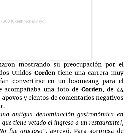
y (u0040keithmcnallynyc)
naron mostrando su preocupación por el
ados Unidos
Corden
tiene una carrera muy
drían convertirse en un boomeang para el
que acompañaba una foto de
Corden,
de 44
 apoyos y cientos de comentarios negativos
r.
[una antigua denominación gastronómica en
 que tiene vetado el ingreso a un restaurante],
No fue gracioso”,
agregó. Para sorpresa de