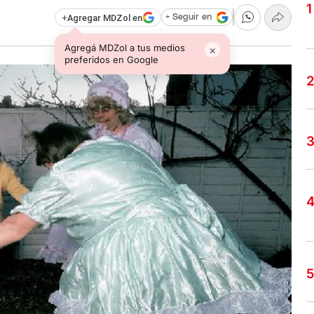
+
Agregar MDZol en
+ Seguir en
Agregá MDZol a tus medios
×
preferidos en Google