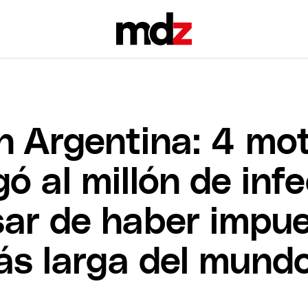
n Argentina: 4 mot
egó al millón de in
sar de haber impue
s larga del mund