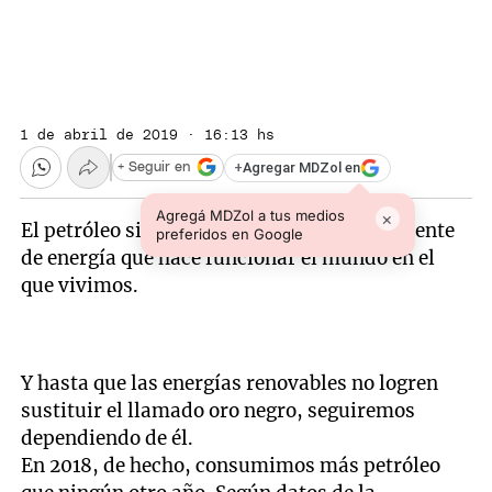
1 de abril de 2019 · 16:13 hs
+
Agregar MDZol en
+ Seguir en
Agregá MDZol a tus medios
×
El petróleo sigue siendo hoy la principal fuente
preferidos en Google
de energía que hace funcionar el mundo en el
que vivimos.
Y hasta que las energías renovables no logren
sustituir el llamado oro negro, seguiremos
dependiendo de él.
En 2018, de hecho, consumimos más petróleo