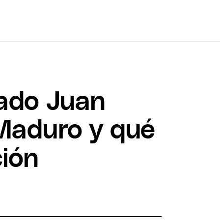
rado Juan
 Maduro y qué
ción