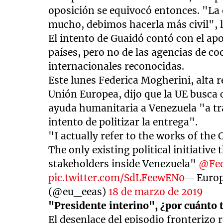
oposición se equivocó entonces. "La 
mucho, debimos hacerla más civil", 
El intento de Guaidó contó con el ap
países, pero no de las agencias de c
internacionales reconocidas.
Este lunes Federica Mogherini, alta r
Unión Europea, dijo que la UE busca 
ayuda humanitaria a Venezuela "a tra
intento de politizar la entrega".
"I actually refer to the works of the 
The only existing political initiative t
stakeholders inside Venezuela"
@Fed
pic.twitter.com/SdLFeewEN0
— Europ
(@eu_eeas)
18 de marzo de 2019
"Presidente interino", ¿por cuánto
El desenlace del episodio fronterizo 