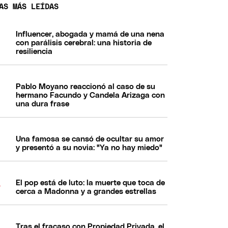
AS MÁS LEÍDAS
Influencer, abogada y mamá de una nena
con parálisis cerebral: una historia de
resiliencia
Pablo Moyano reaccionó al caso de su
hermano Facundo y Candela Arizaga con
una dura frase
Una famosa se cansó de ocultar su amor
y presentó a su novia: "Ya no hay miedo"
El pop está de luto: la muerte que toca de
cerca a Madonna y a grandes estrellas
Tras el fracaso con Propiedad Privada, el