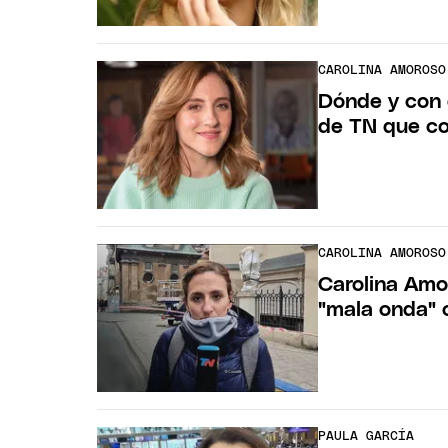
CAROLINA AMOROSO
Dónde y con 
de TN que co
CAROLINA AMOROSO
Carolina Amo
"mala onda" 
PAULA GARCÍA