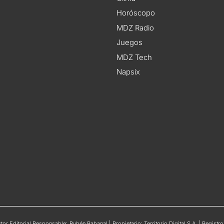
Horóscopo
MDZ Radio
Juegos
MDZ Tech
Napsix
or Editorial Responsable: Rubén Rabanal | Propietario: Territorio Digital S.A. | Regis