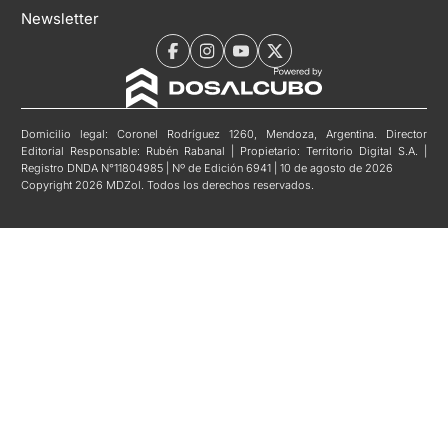
Newsletter
Domicilio legal: Coronel Rodríguez 1260, Mendoza, Argentina. Director
Editorial Responsable: Rubén Rabanal | Propietario: Territorio Digital S.A. |
Registro DNDA N°11804985 | Nº de Edición 6941 | 10 de agosto de 2026
Copyright 2026 MDZol. Todos los derechos reservados.