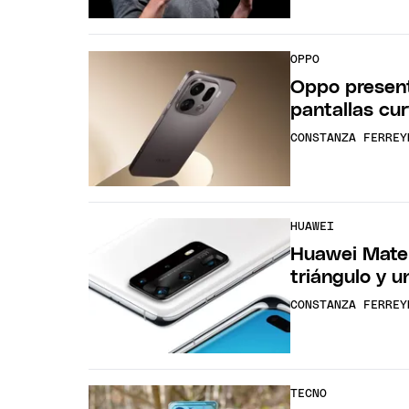
OPPO
Oppo present
pantallas cur
CONSTANZA FERREY
HUAWEI
Huawei Mate 
triángulo y u
CONSTANZA FERREY
TECNO