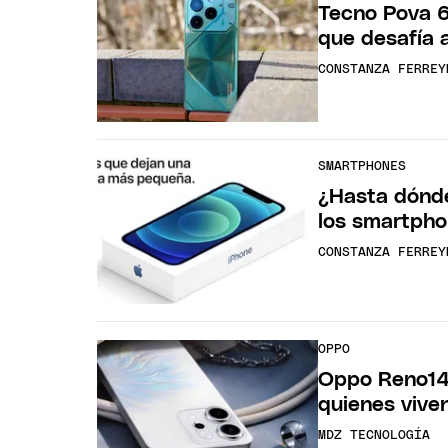
Tecno Pova 6
que desafía 
CONSTANZA FERREY
SMARTPHONES
¿Hasta dónde 
los smartpho
CONSTANZA FERREY
OPPO
Oppo Reno14 
quienes vive
MDZ TECNOLOGÍA