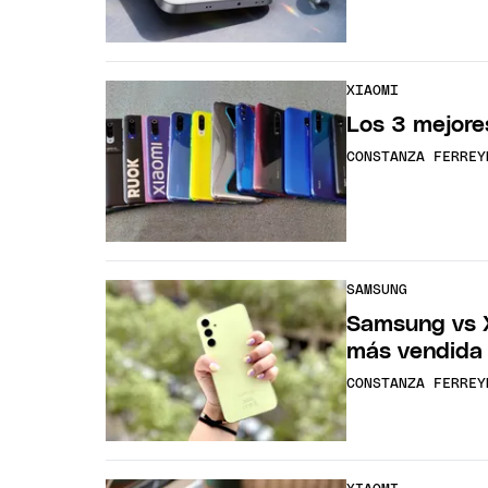
XIAOMI
Los 3 mejor
CONSTANZA FERREY
SAMSUNG
Samsung vs X
más vendida 
CONSTANZA FERREY