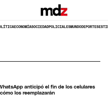
OLÍTICA
ECONOMÍA
SOCIEDAD
POLICIALES
MUNDO
DEPORTES
ESTI
hatsApp anticipó el fin de los celulares
 cómo los reemplazarán