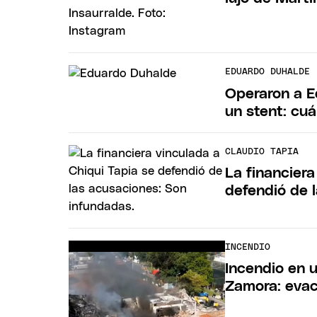
EDUARDO DUHALDE
Operaron a E
un stent: cuá
CLAUDIO TAPIA
La financiera
defendió de 
INCENDIO
Incendio en 
Zamora: evac