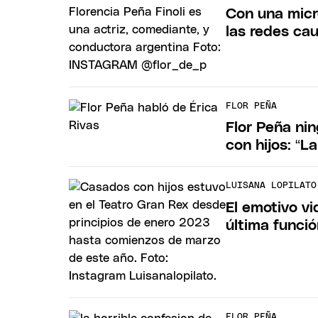
Con una micr
las redes ca
FLOR PEÑA
Flor Peña nin
con hijos: “L
LUISANA LOPILATO
El emotivo vi
última funci
FLOR PEÑA