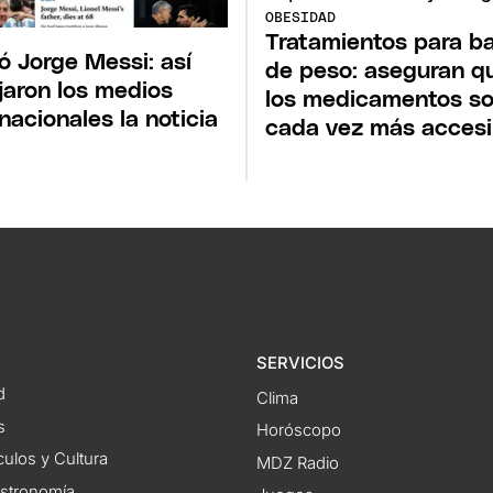
OBESIDAD
Tratamientos para ba
ó Jorge Messi: así
de peso: aseguran q
ejaron los medios
los medicamentos s
rnacionales la noticia
cada vez más accesi
SERVICIOS
d
Clima
s
Horóscopo
ulos y Cultura
MDZ Radio
astronomía