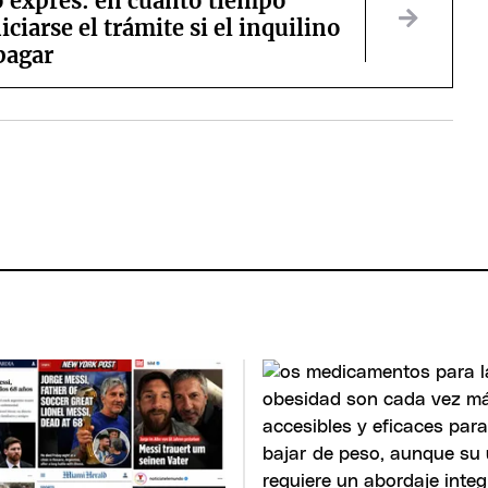
o exprés: en cuánto tiempo
iciarse el trámite si el inquilino
pagar