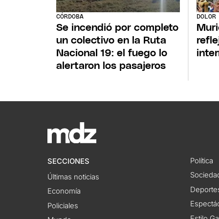
CÓRDOBA
DOLOR
Se incendió por completo
Muri
un colectivo en la Ruta
refl
Nacional 19: el fuego lo
inte
alertaron los pasajeros
Política
SECCIONES
Socieda
Últimas noticias
Deporte
Economía
Espectác
Policiales
Estilo G