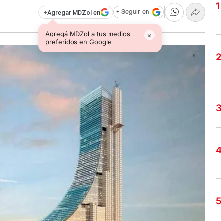
+
Agregar MDZol en
+ Seguir en
Agregá MDZol a tus medios
×
preferidos en Google