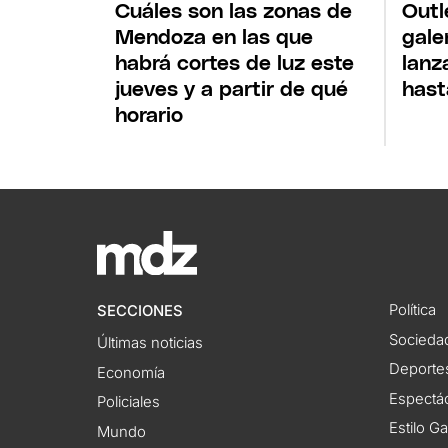
Cuáles son las zonas de
Outl
Mendoza en las que
gale
habrá cortes de luz este
lanz
jueves y a partir de qué
hast
horario
Política
SECCIONES
Socieda
Últimas noticias
Deporte
Economía
Espectác
Policiales
Estilo G
Mundo