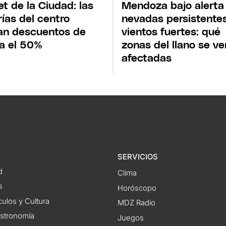
et de la Ciudad: las
Mendoza bajo alerta
rías del centro
nevadas persistente
an descuentos de
vientos fuertes: qué
a el 50%
zonas del llano se ve
afectadas
SERVICIOS
d
Clima
s
Horóscopo
ulos y Cultura
MDZ Radio
astronomía
Juegos