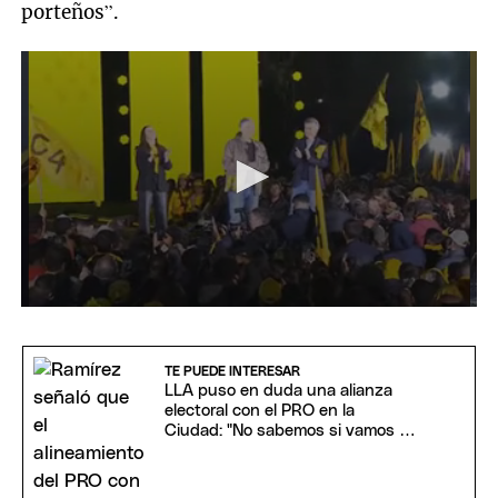
porteños”.
0
seconds
of
50
TE PUEDE INTERESAR
seconds
LLA puso en duda una alianza
electoral con el PRO en la
Ciudad: "No sabemos si vamos a
compartir el proyecto"