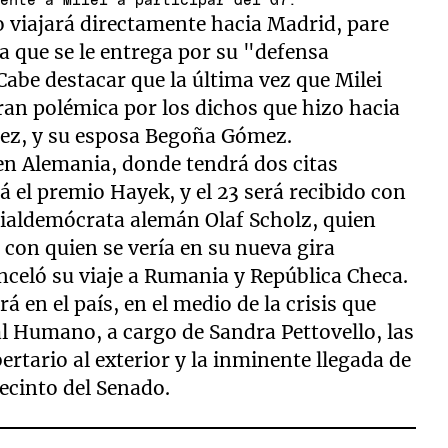
mente a Milei a participar del G7.
io viajará directamente hacia Madrid, pare
na que se le entrega por su "defensa
 Cabe destacar que la última vez que Milei
ran polémica por los dichos que hizo hacia
hez, y su esposa Begoña Gómez.
en Alemania, donde tendrá dos citas
á el premio Hayek, y el 23 será recibido con
ocialdemócrata alemán Olaf Scholz, quien
 con quien se vería en su nueva gira
celó su viaje a Rumania y República Checa.
á en el país, en el medio de la crisis que
al Humano, a cargo de Sandra Pettovello, las
bertario al exterior y la inminente llegada de
 recinto del Senado.