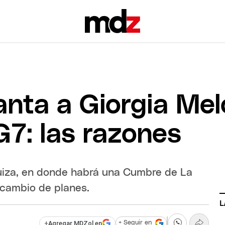
lanta a Giorgia Mel
G7: las razones
a Suiza, en donde habrá una Cumbre de La
 cambio de planes.
L
+
Agregar MDZol en
+ Seguir en