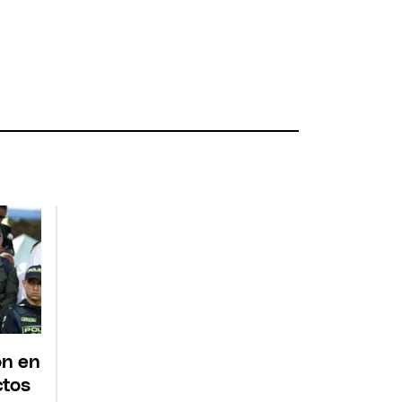
ón en
ctos