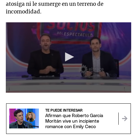
atosiga ni le sumerge en un terreno de
incomodidad.
0
seconds
of
2
TE PUEDE INTERESAR
minutes,
Afirman que Roberto García
38
Moritán vive un incipiente
seconds
romance con Emily Ceco