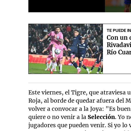
0
seconds
of
1
TE PUEDE I
minute,
Con un 
27
seconds
Volume
Rivadavi
90%
Río Cua
Este viernes, el Tigre, que atravies
Roja, al borde de quedar afuera del M
volver a convocar a la Joya: "Es buen
quiere o no venir a la
Selección
. Yo n
jugadores que pueden venir. Si yo lo 