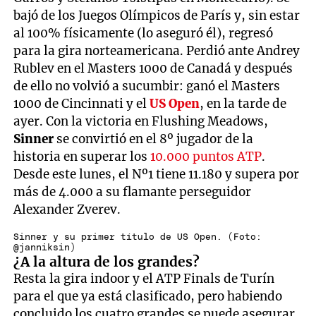
bajó de los Juegos Olímpicos de París y, sin estar
al 100% físicamente (lo aseguró él), regresó
para la gira norteamericana. Perdió ante Andrey
Rublev en el Masters 1000 de Canadá y después
de ello no volvió a sucumbir: ganó el Masters
1000 de Cincinnati y el
US Open
, en la tarde de
ayer. Con la victoria en Flushing Meadows,
Sinner
se convirtió en el 8º jugador de la
historia en superar los
10.000 puntos ATP
.
Desde este lunes, el Nº1 tiene 11.180 y supera por
más de 4.000 a su flamante perseguidor
Alexander Zverev.
Sinner y su primer título de US Open. (Foto:
@janniksin)
¿A la altura de los grandes?
Resta la gira indoor y el ATP Finals de Turín
para el que ya está clasificado, pero habiendo
concluido los cuatro grandes se puede asegurar