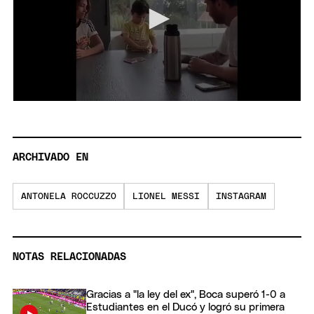
0
seconds
of
37
seconds
ARCHIVADO EN
ANTONELA ROCCUZZO
LIONEL MESSI
INSTAGRAM
NOTAS RELACIONADAS
Gracias a "la ley del ex", Boca superó 1-0 a
Estudiantes en el Ducó y logró su primera