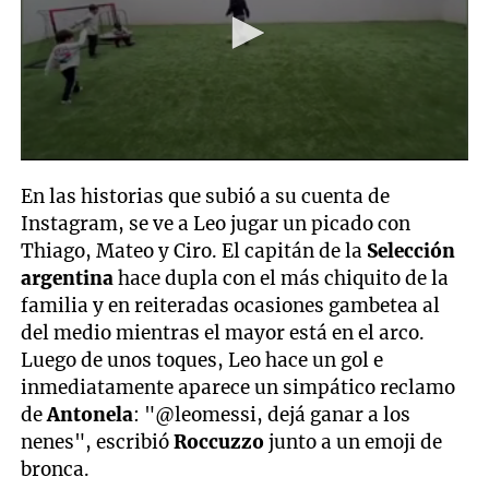
0
seconds
En las historias que subió a su cuenta de
of
30
Instagram, se ve a Leo jugar un picado con
seconds
Thiago, Mateo y Ciro. El capitán de la
Selección
argentina
hace dupla con el más chiquito de la
familia y en reiteradas ocasiones gambetea al
del medio mientras el mayor está en el arco.
Luego de unos toques, Leo hace un gol e
inmediatamente aparece un simpático reclamo
de
Antonela
: "@leomessi, dejá ganar a los
nenes", escribió
Roccuzzo
junto a un emoji de
bronca.