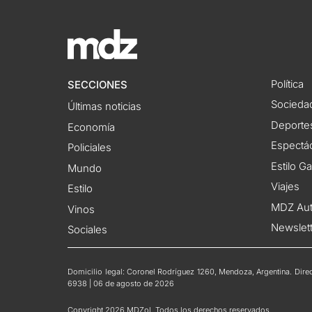
Política
SECCIONES
Socieda
Últimas noticias
Deporte
Economía
Espectác
Policiales
Estilo G
Mundo
Viajes
Estilo
MDZ Au
Vinos
Newslet
Sociales
Domicilio legal: Coronel Rodríguez 1260, Mendoza, Argentina. Direct
6938 | 06 de agosto de 2026
Copyright 2026 MDZol. Todos los derechos reservados.