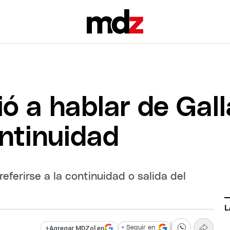
ió a hablar de Gal
ntinuidad
 referirse a la continuidad o salida del
L
+
Agregar MDZol en
+ Seguir en