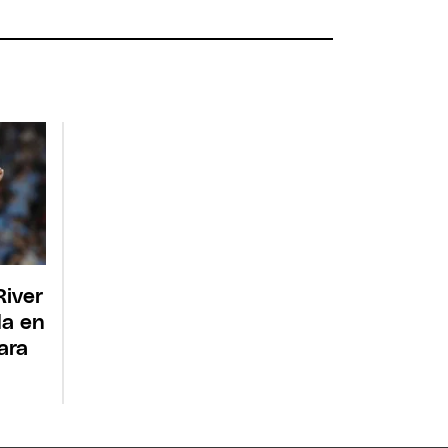
River
da en
ara