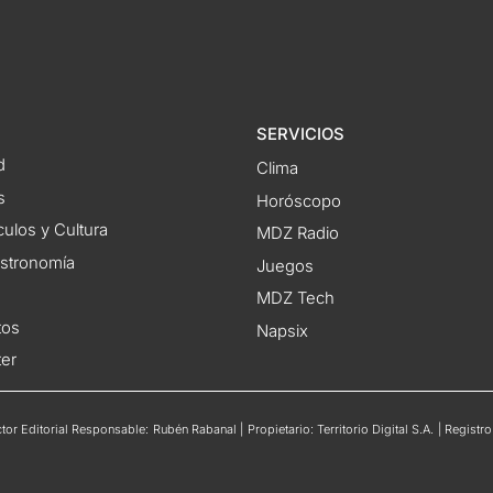
SERVICIOS
d
Clima
s
Horóscopo
ulos y Cultura
MDZ Radio
astronomía
Juegos
MDZ Tech
tos
Napsix
ter
or Editorial Responsable: Rubén Rabanal | Propietario: Territorio Digital S.A. | Regis