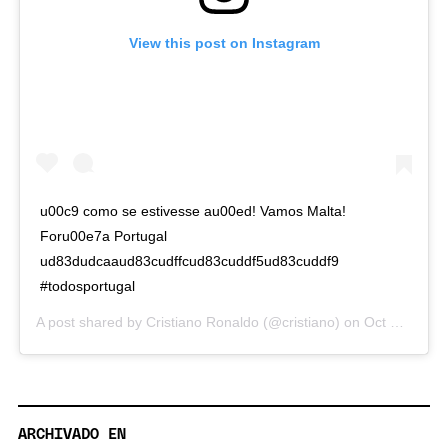
View this post on Instagram
u00c9 como se estivesse au00ed! Vamos Malta!
Foru00e7a Portugal
ud83dudcaaud83cudffcud83cuddf5ud83cuddf9
#todosportugal
A post shared by
Cristiano Ronaldo
(@cristiano) on
Oct 14, 2020 at 11:44am PDT
ARCHIVADO EN