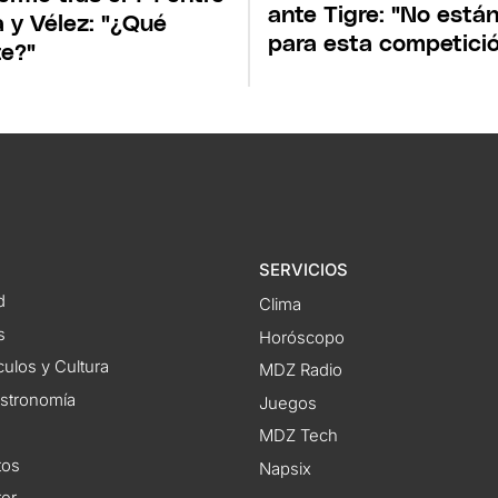
ante Tigre: "No está
 y Vélez: "¿Qué
para esta competici
te?"
SERVICIOS
d
Clima
s
Horóscopo
ulos y Cultura
MDZ Radio
astronomía
Juegos
MDZ Tech
tos
Napsix