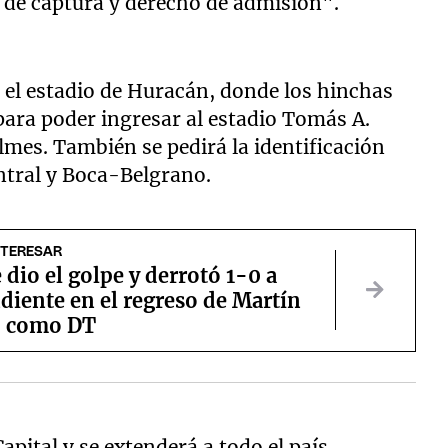
o de captura y derecho de admisión".
el estadio de Huracán, donde los hinchas
para poder ingresar al estadio Tomás A.
lmes. También se pedirá la identificación
ntral y Boca-Belgrano.
NTERESAR
 dio el golpe y derrotó 1-0 a
diente en el regreso de Martín
o como DT
pital y se extenderá a todo el país.