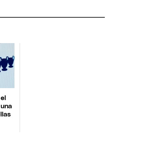
 el
 una
llas