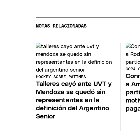
NOTAS RELACIONADAS
COPA 
Conm
HOCKEY SOBRE PATINES
Talleres cayó ante UVT y
a Ar
Mendoza se quedó sin
part
representantes en la
moti
definición del Argentino
pag
Senior