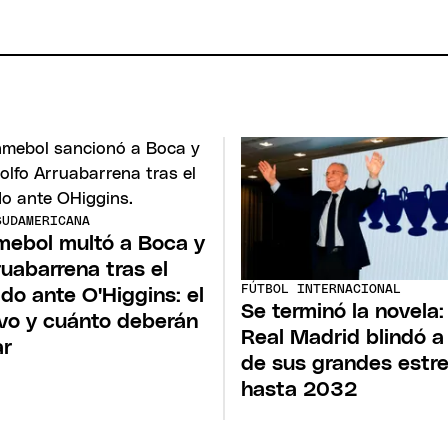
SUDAMERICANA
ebol multó a Boca y
ruabarrena tras el
FÚTBOL INTERNACIONAL
ido ante O'Higgins: el
Se terminó la novela:
vo y cuánto deberán
Real Madrid blindó a
ar
de sus grandes estre
hasta 2032