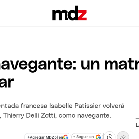
l navegante: un ma
ar
ntada francesa Isabelle Patissier volverá
, Thierry Delli Zotti, como navegante.
L
+
Agregar MDZol en
+ Seguir en