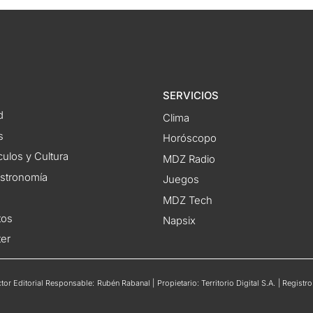
SERVICIOS
d
Clima
s
Horóscopo
ulos y Cultura
MDZ Radio
astronomía
Juegos
MDZ Tech
tos
Napsix
ter
or Editorial Responsable: Rubén Rabanal | Propietario: Territorio Digital S.A. | Regis