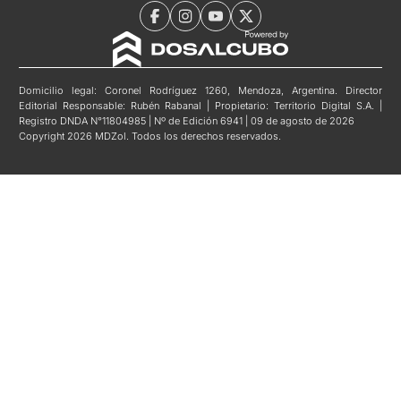
Domicilio legal: Coronel Rodríguez 1260, Mendoza, Argentina. Director
Editorial Responsable: Rubén Rabanal | Propietario: Territorio Digital S.A. |
Registro DNDA N°11804985 | Nº de Edición 6941 | 09 de agosto de 2026
Copyright 2026 MDZol. Todos los derechos reservados.